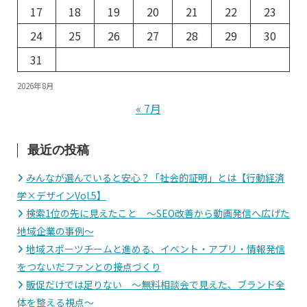
ー
17
18
19
20
21
22
23
24
25
26
27
28
29
30
シ
31
ョ
2026年8月
ン
« 7月
最近の投稿
みんなが選んでいると安心？「社会的証明」とは【行動経済
学×デザインVol.5】
検索1位の先に見えたこと 〜SEO改善から動画発信へ広げた
地域企業の事例〜
地域スポーツチームと進める、イベント・アプリ・情報発信
をつないだファンとの接点づくり
販促だけでは足りない 〜無料相談会で見えた、ブランド全
体を整える視点〜