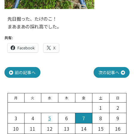
先日掘った、たけのこ！
まあまあの採れ高でした。
共有:
Facebook
X
投
前の記事へ
次の記事へ
稿
ナ
月
火
水
木
金
土
日
1
2
ビ
3
4
5
6
7
8
9
ゲ
10
11
12
13
14
15
16