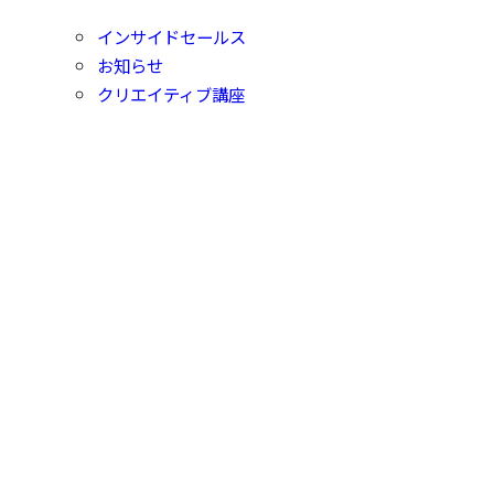
インサイドセールス
お知らせ
クリエイティブ講座
コト・レポート
ソリューション事例
モノ・レビュー
会社行事
未分類
社員の日々
サンコー印刷株式会社