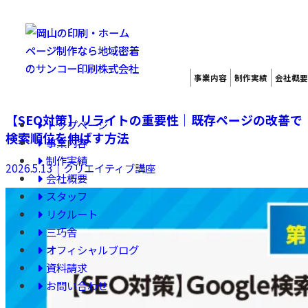
日付による記事の一覧
事業内容
制作実績
会社概要
【SEO対策】リライトの重要性｜既存ページの改善で
トップページ
検索順位を伸ばす方法
事業内容
制作実績
2026.5.13
｜クリエイティブ講座
会社概要
スタッフ
リクルート
三巧舎
オフィシャルブログ
資料請求
お問い合わせ