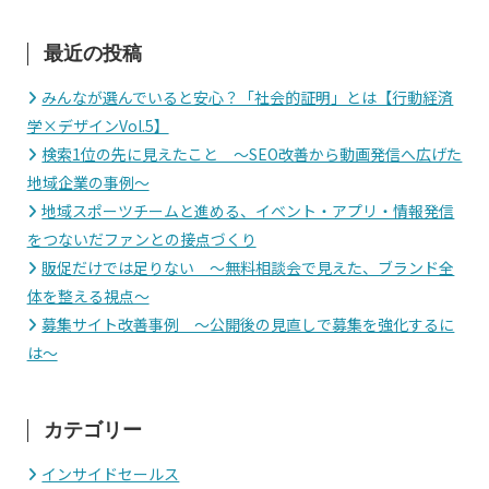
最近の投稿
みんなが選んでいると安心？「社会的証明」とは【行動経済
学×デザインVol.5】
検索1位の先に見えたこと 〜SEO改善から動画発信へ広げた
地域企業の事例〜
地域スポーツチームと進める、イベント・アプリ・情報発信
をつないだファンとの接点づくり
販促だけでは足りない 〜無料相談会で見えた、ブランド全
体を整える視点〜
募集サイト改善事例 〜公開後の見直しで募集を強化するに
は〜
カテゴリー
インサイドセールス