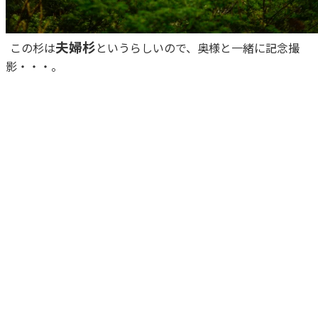
夫婦杉
この杉は
というらしいので、奥様と一緒に記念撮
影・・・。