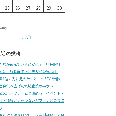
25
26
27
28
29
30
6年8月
« 7月
最近の投稿
んなが選んでいると安心？「社会的証
とは【行動経済学×デザインVol.5】
索1位の先に見えたこと 〜SEO改善か
画発信へ広げた地域企業の事例〜
域スポーツチームと進める、イベント・
リ・情報発信をつないだファンとの接点
り
促だけでは足りない 〜無料相談会で見