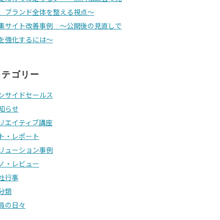
、ブランド全体を整える視点〜
集サイト改善事例 〜公開後の見直しで
を強化するには〜
カテゴリー
ンサイドセールス
知らせ
リエイティブ講座
ト・レポート
リューション事例
ノ・レビュー
社行事
分類
員の日々