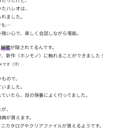
いたハレオは、
られました。
でも…
う強い心で、楽しく会話しながら堪能。
に
秘密
が隠されてるんです。
で、新作（ホンモノ）に触れることができました！
メです（汗）
いもので、
ていました。
れていたら、目の保養によく行ってました。
たが、
特典が貰えます。
ミニカタログやクリアファイルが貰えるようです。