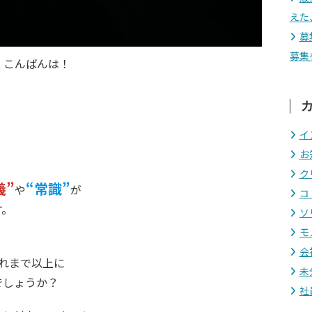
えた
募
募集
！こんばんは！
イ
お
ク
義”
“常識”
や
が
コ
す。
ソ
モ
会
れまで以上に
未
でしょうか？
社