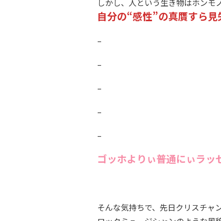
しかし、人という生き物はホンモ
自分の“感性”の真贋すら
–
–
–
–
–
ゴッホよりぃ普通にぃラッ
♫o(´∇｀
o)(o
´∇｀)o
そんな気持ちで、先日クリスチャ
ロックミュージシャンのような風