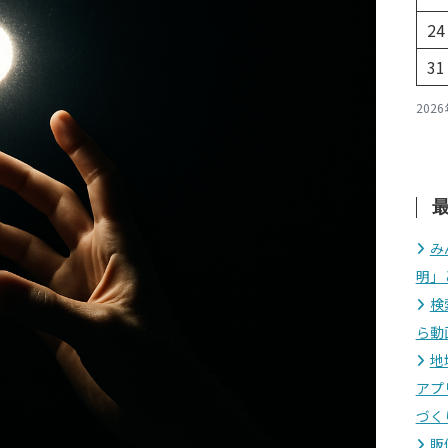
24
31
202
み
明」
検
ら動
地
アプ
づく
販