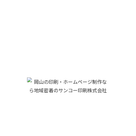
サンコー印刷株式会社
719-1137 岡山県総社市駅南一丁目１番地５
0866-93-2121
TEL :
FAX:0866-93-9601